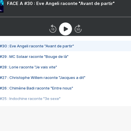
FACE A #30 : Eve Angeli raconte "Avant de partir"
#30 : Eve Angeli raconte "Avant de partir"
#29 : MC Solaar raconte "Bouge de là"
28 : Lorie raconte "Je vais vite"
#27 : Christophe Willem raconte "Jacques a dit"
#26 : Chimène Badi raconte "Entre nous"
#25 : Indochine raconte "3e sexe"
#24 : Zaho raconte "C'est chelou"
#23 : Patrick Bruel raconte "Au café des délices"
#22 : Kyo raconte "Le chemin"