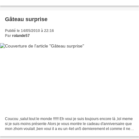
aussi mais en plus...
Gâteau surprise
Publié le 14/05/2010 à 22:16
Par
rolande57
Coucou ,salut tout le monde !!!!!! Eh voui je suis toujours encore là ,lol meme
si je suis moins présente Alors je vous montre le cadeau d'anniversaire que
mon zhom voulait ,ben voui il a eu un 4et un5 dernierement et comme il ne
demande jamais de cadeaux...