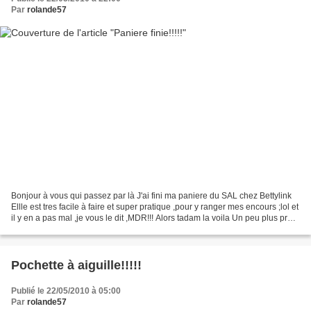
Par
rolande57
Bonjour à vous qui passez par là J'ai fini ma paniere du SAL chez Bettylink
Ellle est tres facile à faire et super pratique ,pour y ranger mes encours ;lol et
il y en a pas mal ,je vous le dit ,MDR!!! Alors tadam la voila Un peu plus pres
Modele de chez...
Pochette à aiguille!!!!!
Publié le 22/05/2010 à 05:00
Par
rolande57