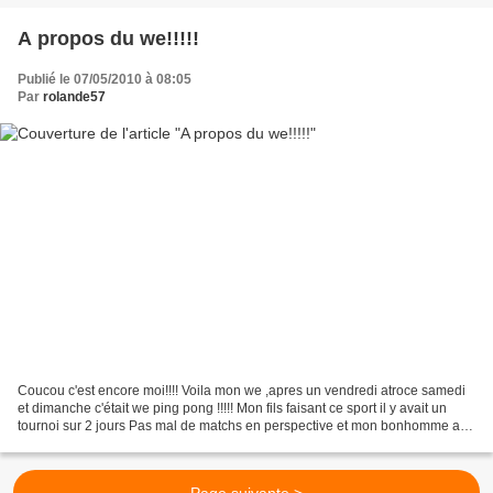
A propos du we!!!!!
Publié le 07/05/2010 à 08:05
Par
rolande57
Coucou c'est encore moi!!!! Voila mon we ,apres un vendredi atroce samedi
et dimanche c'était we ping pong !!!!! Mon fils faisant ce sport il y avait un
tournoi sur 2 jours Pas mal de matchs en perspective et mon bonhomme a
terminé 2eme !!!! super non...