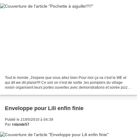
Tout le monde ,J'espere que vous allez bien Pour moi ça va c'est le WE et
qui dit we dit plaisir!!!! Ce soir on n'est de sortie ,les pompiers du village
voisin organisent leurs portes ouvertes avec demonstrations et soirée pizza
flamms et comme cheri...
Enveloppe pour Lili enfin finie
Publié le 21/05/2010 à 04:39
Par
rolande57