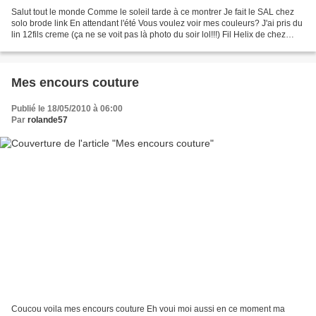
Salut tout le monde Comme le soleil tarde à ce montrer Je fait le SAL chez
solo brode link En attendant l'été Vous voulez voir mes couleurs? J'ai pris du
lin 12fils creme (ça ne se voit pas là photo du soir lol!!!) Fil Helix de chez
AnnSo et rose 600...
Mes encours couture
Publié le 18/05/2010 à 06:00
Par
rolande57
Coucou voila mes encours couture Eh voui moi aussi en ce moment ma