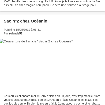
MAC chauffe plus que mon aiguille lol!!! Alors je fait trois sals couture Le 1er
est celui de chez Magico 1ere partie Ce sera une trousse à ouvrage pour
celles qui ne savent pas lol!!!...
Sac n°2 chez Océanie
Publié le 15/05/2010 à 06:31
Par
rolande57
Coucou ,c'est encore moi !!! Deux articles en un jour , c'est trop ma fille Alors
vous vous souvenez du sac de chez Océanie làSal Oceanie fini et Sal Iles
aux lucioles suite Eh bien je me suis fait le 2eme avec la poche et le rabat