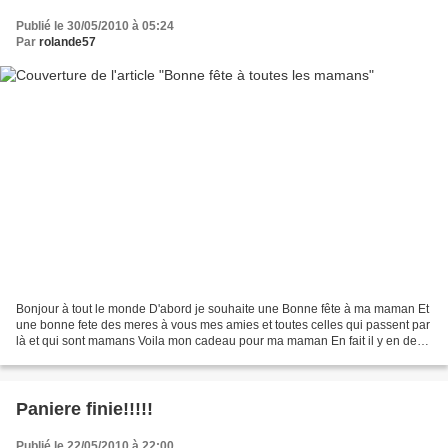
Publié le 30/05/2010 à 05:24
Par
rolande57
Bonjour à tout le monde D'abord je souhaite une Bonne fête à ma maman Et
une bonne fete des meres à vous mes amies et toutes celles qui passent par
là et qui sont mamans Voila mon cadeau pour ma maman En fait il y en deux
,le 1er elle l'a déja utilisé...
Paniere finie!!!!!
Publié le 22/05/2010 à 22:00