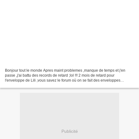
Bonjour tout le monde Apres maint problemes ,manque de temps et j'en
passe ,j'ai battu des records de retard ;lol !!! 2 mois de retard pour
l'enveloppe de Lili ,vous savez le forum où on se fait des enveloppes
mutuellement C'est genial et Lili n'était...
Publicité