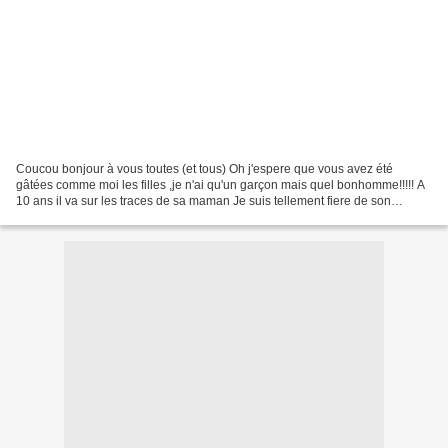
Coucou bonjour à vous toutes (et tous) Oh j'espere que vous avez été
gâtées comme moi les filles ,je n'ai qu'un garçon mais quel bonhomme!!!!! A
10 ans il va sur les traces de sa maman Je suis tellement fiere de son
cadeau non pas que les autres années...