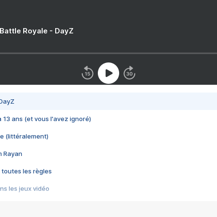
 Battle Royale - DayZ
 DayZ
 a 13 ans (et vous l'avez ignoré)
e (littéralement)
im Rayan
 toutes les règles
s les jeux vidéo
us choquant de Rockstar ? - Le scandale BULLY