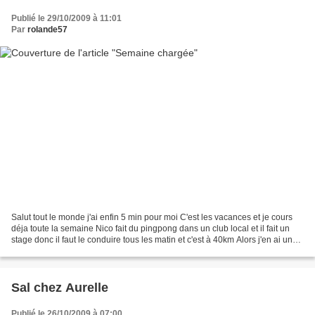
Publié le 29/10/2009 à 11:01
Par
rolande57
Salut tout le monde j'ai enfin 5 min pour moi C'est les vacances et je cours
déja toute la semaine Nico fait du pingpong dans un club local et il fait un
stage donc il faut le conduire tous les matin et c'est à 40km Alors j'en ai un
peu profité pour aller...
Sal chez Aurelle
Publié le 26/10/2009 à 07:00