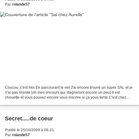
Par
rolande57
Coucou ,c'est moi En parcourant le net J'ai encore trouvé un super SAL et je
n'ai pas résisté (oh mes encours qui stagneront encore un peu) Il est
chouette et vous pouvez encore vous inscrire si ça vous tente C'est chez
Aurelle icilink J'ai utilisé une...
Secret.....de coeur
Publié le 25/10/2009 à 08:21
Par
rolande57