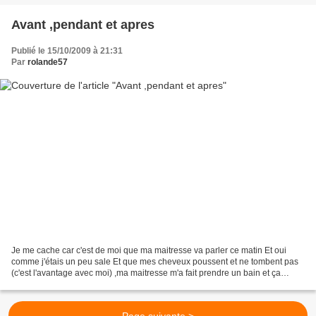
Avant ,pendant et apres
Publié le 15/10/2009 à 21:31
Par
rolande57
Je me cache car c'est de moi que ma maitresse va parler ce matin Et oui
comme j'étais un peu sale Et que mes cheveux poussent et ne tombent pas
(c'est l'avantage avec moi) ,ma maitresse m'a fait prendre un bain et ça
j'aime pas du tout alors. J' était...