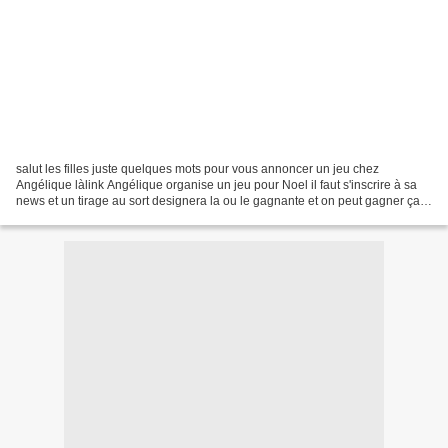
salut les filles juste quelques mots pour vous annoncer un jeu chez
Angélique làlink Angélique organise un jeu pour Noel il faut s'inscrire à sa
news et un tirage au sort designera la ou le gagnante et on peut gagner ça
Allez vite vous inscrire Angélique...