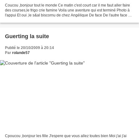
Coucou ,bonjour tout le monde Ce matin c'est court car il me faut aller faire
des courses,le frigo crie famine Voila une aventure qui est terminé Photo à
l'appui Et oui ,le s&al biscornu de chez Angélique De face De l'autre face Et
enfin de côté Et voila...
Guerting la suite
Publié le 20/10/2009 à 20:14
Par
rolande57
Cpoucou ,bonjour les fille J'espere que vous allez toutes bien Moi j'ai j'ai