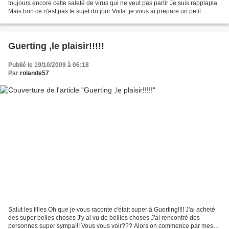
toujours encore cette saleté de virus qui ne veut pas partir Je suis rapplapla
Mais bon ce n'est pas le sujet du jour Voila ,je vous ai prepare un petit
aperçu de la belle expo...
Guerting ,le plaisir!!!!!
Publié le 19/10/2009 à 06:18
Par
rolande57
Salut les filles Oh que je vous raconte c'était super à Guerting!!!! J'ai acheté
des super belles choses J'y ai vu de bellles choses J'ai rencontré des
personnes super sympa!!! Vous vous voir??? Alors on commence par mes