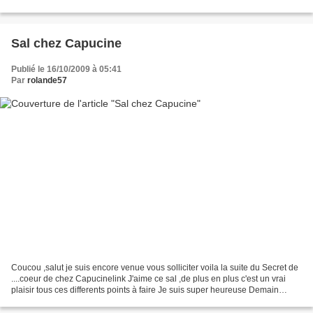
achats Il y a 3 grilles de Marie...
Sal chez Capucine
Publié le 16/10/2009 à 05:41
Par
rolande57
Coucou ,salut je suis encore venue vous solliciter voila la suite du Secret de
....coeur de chez Capucinelink J'aime ce sal ,de plus en plus c'est un vrai
plaisir tous ces differents points à faire Je suis super heureuse Demain
apres midi je vais à Guerting...